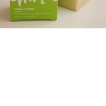
ル
ズ
ニ
ス
ニ
ッ
チ
マ
ク
ッ
ム
ク
ラ
フ
イ
リ
フ
ー