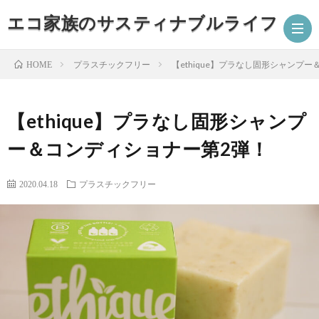
エコ家族のサスティナブルライフ
プラスチックフリー
【ethique】プラなし固形シャンプ
HOME
ホ
【ethique】プラなし固形シャンプ
ー＆コンディショナー第2弾！
ー
プ
ム
ロ
エ
2020.04.18
プラスチックフリー
フ
コ
オ
ィ
グ
ー
プ
ー
ッ
ガ
ラ
ミ