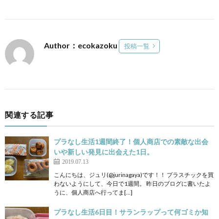
Author：ecokazoku
投稿一覧
関連する記事
プラなし生活1週間終了！個人商店での素敵な出会
いや新しい発見に出会えた1日。
2019.07.13
こんにちは、ジュリ(@jurinagaya)です！！ プラスチックを買
わないようにして、今日で1週間。 昨日のブログに書いたよ
うに、個人商店へ行ってま[…]
プラなし生活6日目！サランラップって何ゴミか知