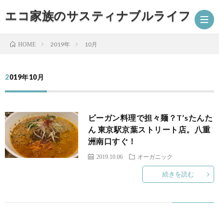
エコ家族のサスティナブルライフ
2019年
10月
HOME
ホ
2019年10月
ー
プ
ビーガン料理で担々麺？T’sたんた
ム
ロ
エ
ん 東京駅京葉ストリート店。八重
洲南口すぐ！
フ
コ
オ
2019.10.06
オーガニック
続きを読む
ィ
グ
ー
プ
ー
ッ
ガ
ラ
ミ