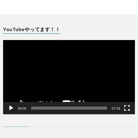
ル
ズ
ニ
ス
ニ
ッ
チ
マ
YouTubeやってます！！
動
ク
ッ
ム
画
プ
レ
ー
ク
ラ
ヤ
ー
フ
イ
リ
フ
ー
00:00
07:34